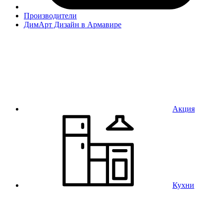
Производители
ДимАрт Дизайн в Армавире
Акция
Кухни