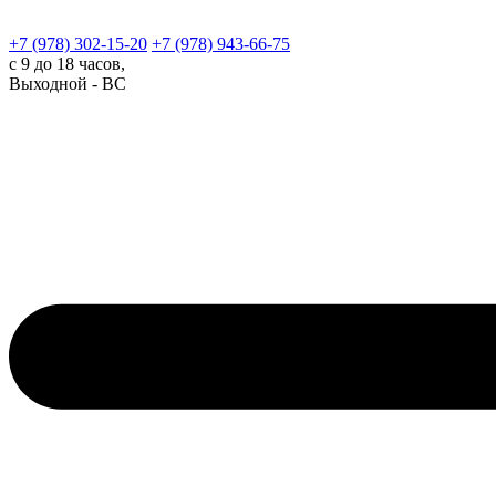
+7 (978)
302-15-20
+7 (978)
943-66-75
с 9 до 18 часов,
Выходной - ВС