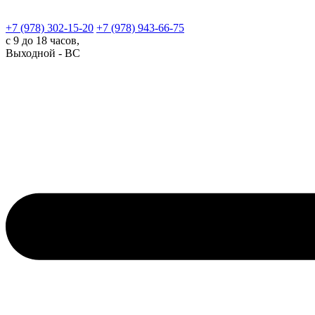
+7 (978)
302-15-20
+7 (978)
943-66-75
с 9 до 18 часов,
Выходной - ВС